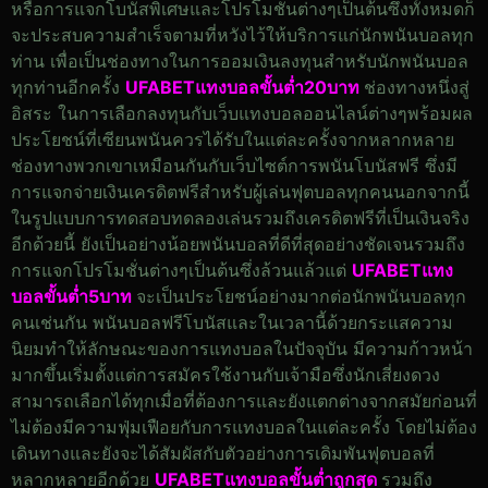
หรือการแจกโบนัสพิเศษและโปรโมชั่นต่างๆเป็นต้นซึ่งทั้งหมดก็
จะประสบความสำเร็จตามที่หวังไว้ให้บริการแก่นักพนันบอลทุก
ท่าน เพื่อเป็นช่องทางในการออมเงินลงทุนสำหรับนักพนันบอล
ทุกท่านอีกครั้ง
UFABETแทงบอลขั้นต่ำ20บาท
ช่องทางหนึ่งสู่
อิสระ ในการเลือกลงทุนกับเว็บแทงบอลออนไลน์ต่างๆพร้อมผล
ประโยชน์ที่เซียนพนันควรได้รับในแต่ละครั้งจากหลากหลาย
ช่องทางพวกเขาเหมือนกันกับเว็บไซต์การพนันโบนัสฟรี ซึ่งมี
การแจกจ่ายเงินเครดิตฟรีสำหรับผู้เล่นฟุตบอลทุกคนนอกจากนี้
ในรูปแบบการทดสอบทดลองเล่นรวมถึงเครดิตฟรีที่เป็นเงินจริง
อีกด้วยนี้ ยังเป็นอย่างน้อยพนันบอลที่ดีที่สุดอย่างชัดเจนรวมถึง
การแจกโปรโมชั่นต่างๆเป็นต้นซึ่งล้วนแล้วแต่
UFABETแทง
บอลขั้นต่ำ5บาท
จะเป็นประโยชน์อย่างมากต่อนักพนันบอลทุก
คนเช่นกัน พนันบอลฟรีโบนัสและในเวลานี้ด้วยกระแสความ
นิยมทำให้ลักษณะของการแทงบอลในปัจจุบัน มีความก้าวหน้า
มากขึ้นเริ่มตั้งแต่การสมัครใช้งานกับเจ้ามือซึ่งนักเสี่ยงดวง
สามารถเลือกได้ทุกเมื่อที่ต้องการและยังแตกต่างจากสมัยก่อนที่
ไม่ต้องมีความฟุ่มเฟือยกับการแทงบอลในแต่ละครั้ง โดยไม่ต้อง
เดินทางและยังจะได้สัมผัสกับตัวอย่างการเดิมพันฟุตบอลที่
หลากหลายอีกด้วย
UFABETแทงบอลขั้นต่ำถูกสุด
รวมถึง