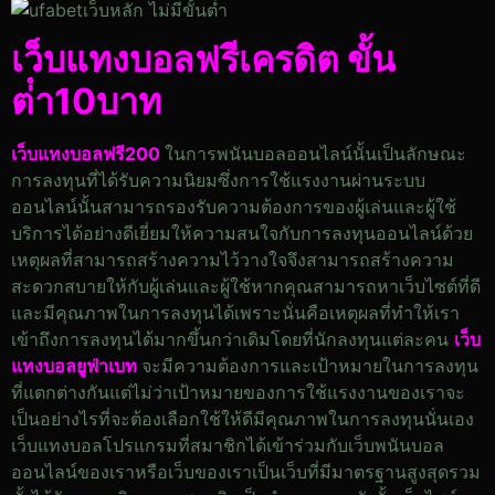
เว็บแทงบอลฟรีเครดิต ขั้น
ต่ํา10บาท
เว็บแทงบอลฟรี200
ในการพนันบอลออนไลน์นั้นเป็นลักษณะ
การลงทุนที่ได้รับความนิยมซึ่งการใช้แรงงานผ่านระบบ
ออนไลน์นั้นสามารถรองรับความต้องการของผู้เล่นและผู้ใช้
บริการได้อย่างดีเยี่ยมให้ความสนใจกับการลงทุนออนไลน์ด้วย
เหตุผลที่สามารถสร้างความไว้วางใจจึงสามารถสร้างความ
สะดวกสบายให้กับผู้เล่นและผู้ใช้หากคุณสามารถหาเว็บไซต์ที่ดี
และมีคุณภาพในการลงทุนได้เพราะนั่นคือเหตุผลที่ทำให้เรา
เข้าถึงการลงทุนได้มากขึ้นกว่าเดิมโดยที่นักลงทุนแต่ละคน
เว็บ
แทงบอลยูฟ่าเบท
จะมีความต้องการและเป้าหมายในการลงทุน
ที่แตกต่างกันแต่ไม่ว่าเป้าหมายของการใช้แรงงานของเราจะ
เป็นอย่างไรที่จะต้องเลือกใช้ให้ดีมีคุณภาพในการลงทุนนั่นเอง
เว็บแทงบอลโปรแกรมที่สมาชิกได้เข้าร่วมกับเว็บพนันบอล
ออนไลน์ของเราหรือเว็บของเราเป็นเว็บที่มีมาตรฐานสูงสุดรวม