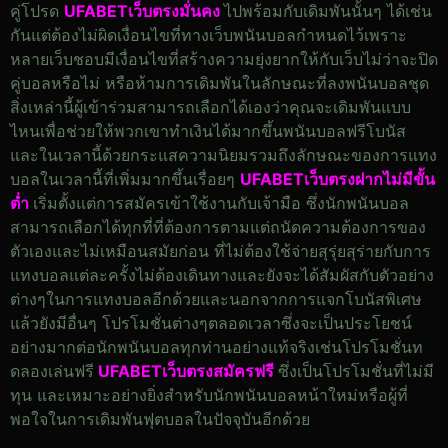
คู่โปรด
UFABETเว็บตรงมั่นคง
ไปพร้อมกับเดิมพันนั้นๆ ได้เช่น
กันแต่ต้องไม่ผิดเงื่อนไขที่ทางเว็บพนันบอลกำหนดไว้เพราะ
หลายเว็บชอบมีเงื่อนไขที่สร้างความยุ่งยากให้กับเว็บไม่ว่าจะปิด
คู่บอลหรือไม่ หรือห้ามการเดิมพันในลักษณะที่ลงพนันบอลชุด
สิ่งเหล่านี้ผู้เข้าร่วมสามารถเลือกได้เองว่าคุณจะเดิมพันแบบ
ไหนเพื่อช่วยให้พวกเขาทำเงินได้มากขึ้นพนันบอลฟรีโบนัส
และในเวลานี้ด้วยกระแสความนิยมรวมถึงลักษณะของการแทง
บอลในเวลานี้ที่เพิ่มมากขึ้นเรื่อยๆ
UFABETเว็บตรงฝากไม่มีขั้น
ต่ำ
เริ่มตั้งแต่การสมัครเข้าใช้งานกับเจ้ามือ ซึ่งนักพนันบอล
สามารถเลือกได้ทุกที่ที่ต้องการตามแต่ถนัดความต้องการของ
ตัวเองและไม่เหมือนสมัยก่อน ที่ไม่ต้องใช้จ่ายสุรุ่ยสุร่ายกับการ
แทงบอลแต่ละครั้งไม่ต้องเดินทางและยังจะได้สัมผัสกับตัวอย่าง
ต่างๆในการแทงบอลอีกด้วยและนอกจากการแจกโบนัสพิเศษ
แล้วยังมีอื่นๆ โปรโมชั่นต่างๆตลอดเวลาซึ่งจะเป็นประโยชน์
อย่างมากต่อนักพนันบอลทุกท่านอย่างแท้จริงเช่นโปรโมชั่นท
ดลองเล่นฟรี
UFABETเว็บตรงสมัครฟรี
ซึ่งเป็นโปรโมชั่นที่ไม่มี
ทุน และเหมาะอย่างยิ่งสำหรับนักพนันบอลหน้าใหม่หรือผู้ที่
พอใจในการเดิมพันฟุตบอลในปัจจุบันอีกด้วย