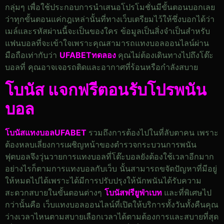
กลุ่มๆ เพื่อใช้ประกอบการนำเสนอโปรโมชั่นมีขั้นตอนบอกเลย
ว่าทุกขั้นตอนแค่กฎเหล่านั้นที่ทางเว็บเตรียมไว้ให้ซึ่งบอกได้ว่า
เมล์และรหัสผ่านนี้จะเป็นของใคร ข้อมูลเป็นสิ่งจำเป็นสำหรับ
แฟนบอลที่จะเข้าใจเพราะคุณสามารถแทงบอลออนไลน์ผ่าน
มือถือเท่ากับว่า
UFABETทดลอง
คุณไม่ต้องเดินทางไปถึงโต๊ะ
บอลที่ คุณอาจเจอรถติดและอากาศที่ร้อนหรือกำลังสบาย
โบนัส แจกฟรีตอนรับโปรพนัน
บอล
โบนัสแทงบอลUFABET
รวมถึงการต้องไปในที่ลับตาคน เพราะ
ต้องหลบเลี่ยงการเผชิญหน้าของตำรวจกระบวนการพนัน
ฟุตบอลจึงวุ่นวายการแทงบอลที่โต๊ะบอลยังต้องใช้เวลาอีกมาก
อย่างไรก็ตามการแทงบอลกับเว็บ นั้นสามารถขจัดปัญหาที่มีอยู่
ให้หมดไปได้เพราะได้มีการปรับปรุงให้นักพนันได้รับความ
สะดวกสบายในขั้นตอนต่างๆ
โบนัสฟรียูฟ่าเบท
และที่พิเศษไป
กว่านั้นคือ เว็บแทงบอลออนไลน์ที่เปิดให้บริการทั้งวันทั้งคืนคุณ
ว่างเวลาไหนตามสบายเลือกเวลาได้ตามต้องการและสบายที่สุด