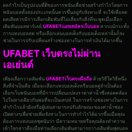
ผลกำไรเป็นรูปแบบที่ดีของการพนันเพื่อช่วยสร้างกำไรโดยการ
พนันบอลทั้งสองประเภทนั้นควรขึ้นอยู่กับจังหวะที่ จะใช้เพื่อลด
ผลเสียควรมีการเลือกเดิมพันที่ไม่เสี่ยงกับสิ่งที่จะพูดเมื่อเลือก
เดิมพันบอลพาร์เลย์
UFABETแอพสมัครเว็บบอล
หากแม้กระทั้ง
การแทงบอลสด หรือเลือกเล่นบอลเต็งกับบอลเต็งเหล่านั้นก็จะ
ช่วยในการปรับเปลี่ยนสร้างช่องทางในการทำเงินได้มากขึ้น
UFABET เว็บตรงไม่ผ่าน
เอเย่นต์
เพียงเลือกวางเดิมพัน
UFABETเว็บตรงมือถือ
ด้วยวิธีใดวิธีหนึ่ง
สิ่งที่จำเป็นคือ เมื่อจะเลือกแทงบอลเต็งหรือบอลคู่จำเป็นต้อง
เลือกเว็บพนันบอลที่มีการเปลี่ยนแปลงราคาค่าน้ำซึ่งสอดคล้อง
ไปในทางเดียวกันพอที่จะเป็นเสน่ห์ ในการสร้างช่องทางในการ
ทำกำไรแล้วยังหรือผู้เล่นสามารถปรับลักษณะของค่าน้ำช่อง
เปิดต่างๆเพื่อช่วยเพิ่มจังหวะในการทำกำไรได้มากขึ้นเมื่อคุณ
ต้องการแทงบอลชุดนับว่า มีความหมายหรือคุณต้องทำความ
เข้าใจกล่าวคือเมื่อท่านเลือกเดิมพันสามารถวางเดิมพันฟุตบอล