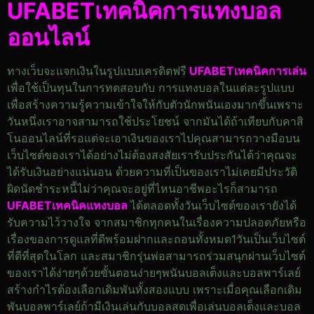
UFABETเทคนิคการแทงบอล
ออนไลน์
ทางเว็บจะแจกเงินในรูปแบบเครดิตฟรี
UFABETเทคนิคการเล่น
เพื่อใช้เป็นทุนในการทดสอบกับ การแทงบอลในแต่ละรูปแบบ
เพื่อสร้างความรู้ความเข้าใจให้กับตัวนักพนันเองมากขึ้นเพราะ
วันหนึ่งเราอาจสามารถใช้ประโยชน์ จากมันได้ถ้าเทียบกับคาสิ
โนออนไลน์ที่รอแต่จะเอาเงินของเราไปคุณสามารถวางมือบน
เว็บไซต์ของเราได้อย่างไม่ต้องสงสัยเรารับประกันได้ว่าคุณจะ
ได้รับเงินอย่างแน่นอน ด้วยความที่เป็นของเราไม่เคยมีประวัติ
ผิดนัดชำระหนี้ไม่ว่าคุณจะอยู่ที่ไหนอาชีพอะไรก็สามารถ
UFABETเทคนิคแทงบอล
ได้ตลอดทั้งวันเว็บไซต์ของเรายังได้
รับความไว้วางใจ จากสมาชิกทุกคนในเรื่องความปลอดภัยหรือ
เรื่องของการดูแลที่ดีพร้อมฝากและถอนทั้งหมด1วันเป็นเว็บไซต์
ที่ดีที่สุดในโลก และสมาชิกรุ่นพ่อสามารถร่วมสนุกผ่านเว็บไซต์
ของเราได้ง่ายๆด้วยขั้นตอนง่ายๆพนันบอลเต็งและบอลพาร์เลย์
สร้างกำไรต้องเลือกเดิมพันทั้งสองแบบ เพราะเมื่อคุณเลือกเดิม
พันบอลพาร์เลย์ถ้ามีเงินเล่นกับบอลสดเพื่อเล่นบอลเต็งและบอล