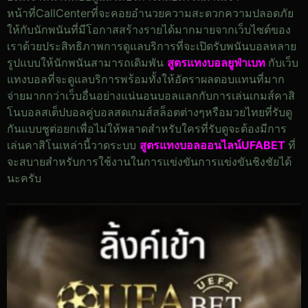
หน้าที่CallCenterที่จะคอยอำนวยความสะดวกความปลอดภัย
ให้กับนักพนันที่มีโอกาสสร้างรายได้มากมายจากเว็บไซต์ของ
เราด้วยประสิทธิภาพการดูแลบริการที่จะเปิดรับพนันบอลหลาย
รูปแบบให้นักพนันสามารถเดิมพัน
สูตรแทงบอลยูฟ่าเบท
กับเว็บ
แทงบอลที่จะดูแลบริการพร้อมทั้งให้อัตราผลตอบแทนที่มาก
จ่ายมากกว่าเว็บอื่นอย่างแน่นอนบอลแลกกับการเล่นเกมส์คาสิ
โนบอลสเต็ปบอลคู่บอลสดเกมส์สล็อตต่างๆหรือมวยไทยที่รับดู
กันแบบชูต่อยกเพื่อไม่ให้พลาดสำหรับใครที่รับดูจะต้องมีการ
เล่นคาสิโนเหล่านี้วาดระบบ
สูตรแทงบอลออนไลน์UFABET
ที่
จะสบายสำหรับการใช้งานในการแข่งขันการแข่งขันชิงชัยได้
นะครับ