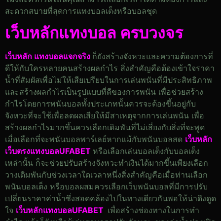
สะดวกสบายที่สุดการแทงบอลเต็งหรือบอลชุด
เว็บหลักแทงบอล ครบวงจร
เว็บหลัก แทงบอลแจกจริง
ก็ยังสร้างจังหวะและความต้องการที่
ดีให้กับใครหลายคนสร้างผลกำไร สิ่งสำคัญคือต้องเข้าใจราคา
น้ำที่สัมผัสเพื่อไม่ให้เสียเปรียบในการเล่นพนันที่มีประสิทธิภาพ
และสร้างผลกำไรเป็นรูปแบบที่ดีของการพนัน เพื่อช่วยสร้าง
กำไรโดยการพนันบอลทั้งประเภทนั้นควรจะต้องขึ้นอยู่กับ
จังหวะที่จะใช้เพื่อลดผลเสียให้มีสาเหตุจากการเล่นพนัน เพื่อ
สร้างผลกำไรมากขึ้นควรเลือกเดิมพันที่ไม่เสี่ยงกับสิ่งที่จะพูด
เมื่อเลือกที่จะพนันบอลพาร์เลย์หากแม้กับพนันบอลสด
เว็บหลัก
เว็บตรงแทงบอลUFABET
หรือเลือกเล่นบอลเต็งกับบอลเต็ง
เหล่านั้น ก็จะช่วยปรับสร้างจังหวะทำเงินได้มากขึ้นเพียงเลือก
วางเดิมพันกับช่วงเวลาใดเวลาหนึ่งสิ่งสำคัญคือเมื่อท่านเลือก
พนันบอลเต็ง หรือบอลผสมควรเลือกเว็บพนันบอลที่มีการปรับ
เปลี่ยนราคาค่าน้ำซึ่งสอดคล้องไปในทางเดียวกันพอให้น่าดึงดูด
ใจ
เว็บหลักแทงบอลUFABET
เพื่อสร้างช่องทางในการทำ