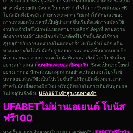
กำไร แล้วก็ยังหรือผู้เล่นสามารถปรับลักษณะของค่าน้ำช่องเปิด
ต่างๆเพื่อช่วยเพิ่มจังหวะในการทำกำไรได้มากขึ้นพนันบอลฟรี
โบนัสอีกทั้งปัจจุบัน ด้วยกระแสความนิยมทำให้ลักษณะของ
การแทงบอลในเวลานี้เป็นผู้นำมากขึ้นเริ่มตั้งแต่การสมัครใช้
งานกับเจ้ามือซึ่งนักพนันบอลสามารถเลือกได้ทุกที่ ตามความ
ต้องการรวมถึงไม่เหมือนกับในอดีตที่ไม่จำเป็นต้องใช้จ่าย
สุรุ่ยสุร่ายกับการแทงบอลในแต่ละครั้งโดยไม่จำเป็นต้องเดิน
ทางและจะยังได้สัมผัสกับรูปแบบการแทงบอลที่หลากหลายอีก
ด้วย และนอกจากการแจกโบนัสพิเศษแล้วยังมีโปรโมชั่นอื่นๆ
อย่างสม่ำเสมอ
เว็บหลักแทงบอลเปิดทุกวัน
ซึ่งจะเป็นประโยชน์
อย่างมากต่อ นักพนันบอลทุกท่านอย่างแน่นอนเช่นโปรโมชั่
นทดสอบเล่นฟรีซึ่งเป็นโปรโมชั่นที่ไม่มีทุนอีกทั้งเหมาะมาก
สำหรับนักเสี่ยงดวงมือใหม่ หรือผู้ที่พอใจในการเดิมพันฟุตบอล
ในปัจจุบันอีกด้วย
UFABET เข้าสู่ระบบทางเข้า
UFABETไม่ผ่านเอเยนต์ โบนัส
ฟรี100
ทางเว็บจะแจกเงินลงทุนในรูปแบบเครดิตฟรี
UFABETฟรีโบนัส