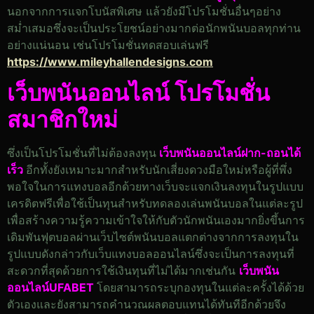
นอกจากการแจกโบนัสพิเศษ แล้วยังมีโปรโมชั่นอื่นๆอย่าง
สม่ำเสมอซึ่งจะเป็นประโยชน์อย่างมากต่อนักพนันบอลทุกท่าน
อย่างแน่นอน เช่นโปรโมชั่นทดสอบเล่นฟรี
https://www.mileyhallendesigns.com
เว็บพนันออนไลน์ โปรโมชั่น
สมาชิกใหม่
ซึ่งเป็นโปรโมชั่นที่ไม่ต้องลงทุน
เว็บพนันออนไลน์ฝาก-ถอนได้
เร็ว
อีกทั้งยังเหมาะมากสำหรับนักเสี่ยงดวงมือใหม่หรือผู้ที่พึ่ง
พอใจในการแทงบอลอีกด้วยทางเว็บจะแจกเงินลงทุนในรูปแบบ
เครดิตฟรีเพื่อใช้เป็นทุนสำหรับทดลองเล่นพนันบอลในแต่ละรูป
เพื่อสร้างความรู้ความเข้าใจให้กับตัวนักพนันเองมากยิ่งขึ้นการ
เดิมพันฟุตบอลผ่านเว็บไซต์พนันบอลแตกต่างจากการลงทุนใน
รูปแบบดังกล่าวกับเว็บแทงบอลออนไลน์ซึ่งจะเป็นการลงทุนที่
สะดวกที่สุดด้วยการใช้เงินทุนที่ไม่ได้มากเช่นกัน
เว็บพนัน
ออนไลน์UFABET
โดยสามารถระบุกองทุนในแต่ละครั้งได้ด้วย
ตัวเองและยังสามารถคำนวณผลตอบแทนได้ทันทีอีกด้วยจึง