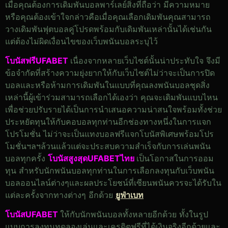
เมื่อคุณต้องการเดิมพันบอลพาร์เลย์สิ่งที่ถือว่า มีความหมาย
หรือคุณต้องเข้าใจกล่าวคือเมื่อคุณเลือกเดิมพันคุณสามารถ
วางเดิมพันฟุตบอลคู่โปรดพร้อมกับเดิมพันเหล่านั้นได้เช่นกัน
แต่ต้องไม่ผิดเงื่อนไขของเว็บพนันบอลระบุไว้
โบนัสฟรีUFABET
เนื่องจากหลายเว็บไซต์นั้นน่าประทับใจ จึงมี
ข้อจำกัดที่สร้างความยุ่งยากให้กับเว็บไซต์ไม่ว่าจะเป็นการปิด
บอลและหรือห้ามการเดิมพันในแบบที่คุณลงพนันบอลชุดสิ่ง
เหล่านี้ผู้เข้าร่วมสามารถเลือกได้เองว่า คุณจะเดิมพันแบบไหน
เพื่อช่วยปรับรายได้เป็นการนำเสนอความน่าสนใจพร้อมทั้งช่วย
ประหยัดทุนให้กับคอบอลทุกท่านอีกช่องทางหนึ่งในการแจก
โปรโมชั่น ไม่ว่าจะเป็นแทงบอลฟรีแจกโบนัสพิเศษพร้อมโปร
โมชั่นฯลฯล้วนแล้วแต่จะประสบความสำเร็จกับการเล่นพนัน
บอลทุกครั้ง
โบนัสสูงสุดUFABETไทย
เป็นโอกาสในการออม
ทุน สำหรับนักพนันบอลทุกท่านในการเลือกลงทุนกับเว็บพนัน
บอลออนไลน์ต่างๆและผลประโยชน์ที่เซียนพนันควรจะได้รับใน
แต่ละครั้งจากทางต่างๆ อีกด้วย
ยูฟ่าเบท
โบนัสUFABET
ให้กับนักพนันบอลทั้งหลายอีกด้วย ทั้งในรูป
แบบการลงทุนทดลองเล่นและเครดิตฟรีที่ได้เงินจริงอีกด้วยและ