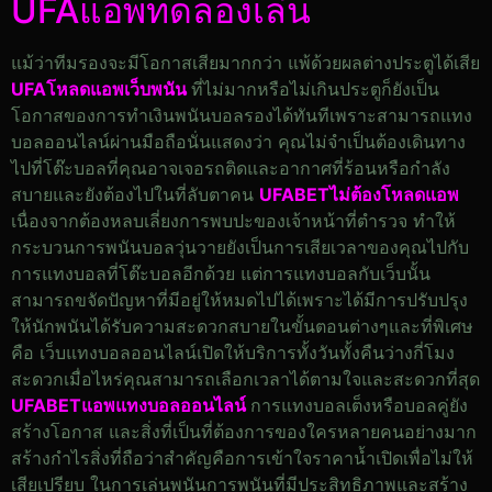
UFAแอพทดลองเล่น
แม้ว่าทีมรองจะมีโอกาสเสียมากกว่า แพ้ด้วยผลต่างประตูได้เสีย
UFAโหลดแอพเว็บพนัน
ที่ไม่มากหรือไม่เกินประตูก็ยังเป็น
โอกาสของการทำเงินพนันบอลรองได้ทันทีเพราะสามารถแทง
บอลออนไลน์ผ่านมือถือนั่นแสดงว่า คุณไม่จำเป็นต้องเดินทาง
ไปที่โต๊ะบอลที่คุณอาจเจอรถติดและอากาศที่ร้อนหรือกำลัง
สบายและยังต้องไปในที่ลับตาคน
UFABETไม่ต้องโหลดแอพ
เนื่องจากต้องหลบเลี่ยงการพบปะของเจ้าหน้าที่ตำรวจ ทำให้
กระบวนการพนันบอลวุ่นวายยังเป็นการเสียเวลาของคุณไปกับ
การแทงบอลที่โต๊ะบอลอีกด้วย แต่การแทงบอลกับเว็บนั้น
สามารถขจัดปัญหาที่มีอยู่ให้หมดไปได้เพราะได้มีการปรับปรุง
ให้นักพนันได้รับความสะดวกสบายในขั้นตอนต่างๆและที่พิเศษ
คือ เว็บแทงบอลออนไลน์เปิดให้บริการทั้งวันทั้งคืนว่างกี่โมง
สะดวกเมื่อไหร่คุณสามารถเลือกเวลาได้ตามใจและสะดวกที่สุด
UFABETแอพแทงบอลออนไลน์
การแทงบอลเต็งหรือบอลคู่ยัง
สร้างโอกาส และสิ่งที่เป็นที่ต้องการของใครหลายคนอย่างมาก
สร้างกำไรสิ่งที่ถือว่าสำคัญคือการเข้าใจราคาน้ำเปิดเพื่อไม่ให้
เสียเปรียบ ในการเล่นพนันการพนันที่มีประสิทธิภาพและสร้าง