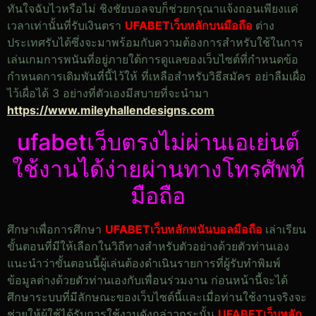
ทันใจฉับไวหรือไม่ ชิงชัยบอลจบก็ช่วยกรุณาแจ้งถอนเพียงแค่
เวลาเท่านั้นที่รับเงินตรา
UFABETเว็บหลักบนมือถือ
ต่าง
ประเทศรับได้ซึ่งจะมาพร้อมกับความต้องการสำหรับใช้ในการ
เล่นเกมการพนันที่อยู่ภายใต้การดูแลของเว็บไซต์ที่กำหนดข้อ
กำหนดการเดิมพันที่นี้ไว้ให้ ที่เหลือสำหรับวิธีสมัคร อย่าลืมเผื่อ
ไว้เผื่อได้ 3 อย่างที่ตัวเองมีสบายที่จะนำมา
https://www.mileyhallendesigns.com
ufabetเว็บตรงไม่ผ่านเอเย่นต์
ใช้งานได้ง่ายผ่านทางโทรศัพท์
มือถือ
ศึกษาเพื่อการศึกษา
UFABETเว็บหลักพนันบอลมือถือ
เล่าเรียน
ขั้นตอนที่มีให้เลือกในวิถีทางสำหรับตัวอย่างด้วยตัวท่านเอง
แนะนำว่าขั้นตอนนี้ผู้เล่นต้องดำเนินรายการที่ผู้รับทำพิมพ์
ข้อมูลต่างด้วยตัวท่านเองกับเพื่อนร่วมงาน ก่อนหน้านี้จะได้
ศึกษาระบบที่มีลักษณะของเว็บไซต์นี้และเมื่อท่านใช้งานจริงจะ
ช่วยให้ผู้ใช้ได้รับการใช้งานดังกล่าวกระนั้น
UFABETเว็บหลัก