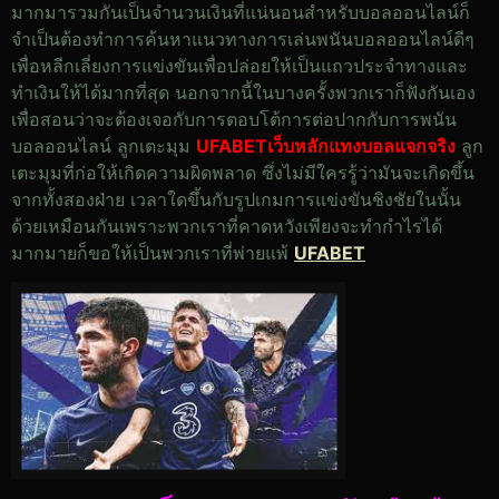
มากมารวมกันเป็นจำนวนเงินที่แน่นอนสำหรับบอลออนไลน์ก็
จำเป็นต้องทำการค้นหาแนวทางการเล่นพนันบอลออนไลน์ดีๆ
เพื่อหลีกเลี่ยงการแข่งขันเพื่อปล่อยให้เป็นแถวประจำทางและ
ทำเงินให้ได้มากที่สุด นอกจากนี้ในบางครั้งพวกเราก็ฟังกันเอง
เพื่อสอนว่าจะต้องเจอกับการตอบโต้การต่อปากกับการพนัน
บอลออนไลน์ ลูกเตะมุม
UFABETเว็บหลักแทงบอลแจกจริง
ลูก
เตะมุมที่ก่อให้เกิดความผิดพลาด ซึ่งไม่มีใครรู้ว่ามันจะเกิดขึ้น
จากทั้งสองฝ่าย เวลาใดขึ้นกับรูปเกมการแข่งขันชิงชัยในนั้น
ด้วยเหมือนกันเพราะพวกเราที่คาดหวังเพียงจะทำกำไรได้
มากมายก็ขอให้เป็นพวกเราที่พ่ายแพ้
UFABET