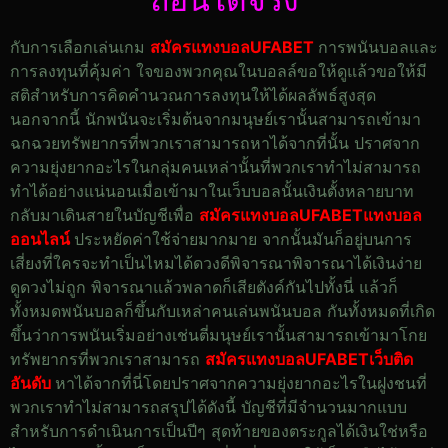
กับการเลือกเล่นเกม
สมัครแทงบอลUFABET
การพนันบอลและ
การลงทุนที่คุ้มค่า ใจของพวกคุณในบอลล์ขอให้ดูแล้วขอให้มี
สติสำหรับการคิดคำนวณการลงทุนให้ได้ผลลัพธ์สูงสุด
นอกจากนี้ นักพนันจะเริ่มต้นจากมนุษย์เรานั้นสามารถเข้ามา
ฉกฉวยทรัพยากรที่พวกเราสามารถหาได้จากที่นั้น ปราศจาก
ความยุ่งยากอะไรในกลุ่มคนเหล่านั้นที่พวกเราทำไม่สามารถ
ทำได้อย่างแน่นอนเมื่อเข้ามาในเว็บบอลนั้นเงินตั้งหลายบาท
กลับมาเดินสายในบัญชีเพื่อ
สมัครแทงบอลUFABETแทงบอล
ออนไลน์
ประหยัดค่าใช้จ่ายมากมาย จากนั้นมันก็อยู่บนการ
เสี่ยงที่ใครจะทำเป็นไหมได้ดวงดีพิจารณาพิจารณาได้เงินง่าย
ดูดวงไม่ถูก พิจารณาแล้วพลาดก็เสียตังค์กันไปทั้งนี่ แล้วก็
ทั้งหมดพนันบอลก็ขึ้นกับเหล่าคนเล่นพนันบอล กันทั้งหมดที่เกิด
ขึ้นว่าการพนันเริ่มอย่างเช่นตี่มนุษย์เรานั้นสามารถเข้ามาโกย
ทรัพยากรที่พวกเราสามารถ
สมัครแทงบอลUFABETเว็บติด
อันดับ
หาได้จากที่นี่โดยปราศจากความยุ่งยากอะไรในฝูงชนที่
พวกเราทำไม่สามารถสรุปได้ดังนี้ บัญชีที่มีจำนวนมากแบบ
สำหรับการดำเนินการเป็นปีๆ สุดท้ายของตระกูลได้เงินใช่หรือ