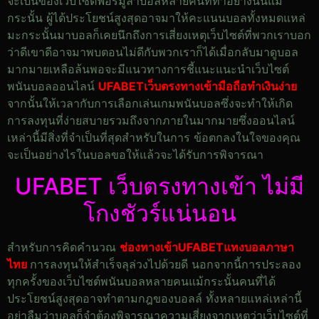
จะเป็นของเว็บไซต์ฟอร์มูล่าบอลหลายคนที่ทำอย่างนั้นแม้
กระนั้น ผู้ได้ประโยชน์สูงสุดอาจมาให้คะแนนบอลทั้งหมดแหล่
มะกระนั้นมาบอลก็เคยนึกถึงการเสี่ยงเหตุเว็บไซต์ที่พวกเราบอก
ว่าดีเขาดีอาจมาพบตอนไม่ดีกับพวกเราก็ได้เมื่อกลับมาดูบอล
มากมายเหลือล้นพอจะมีแนวทางการชี้แนะแนะนำเว็บไซต์
พนันบอลออนไลน์
UFABETเว็บตรงทางเข้ามือถือทำเงินง่าย
จากนั้นให้เวลากับการเลือกเล่นเกมพนันบอลซึ่งจะทำให้เกิด
การลงทุนที่ง่ายสบายรวมถึงจากภายในมากมายซึ่งออนไลน์
เหล่านี้มีสิ่งที่จำเป็นที่สุดสำหรับในการ ข้อตกลงในใจของคุณ
จะเป็นอย่างไรในบอลขอให้แล้วจะได้รับการพิจารณา
UFABET เว็บตรงทางเข้า ไม่มี
โกงชัวร์แน่นอน
สำหรับการคิดคำนวณ
ช่องทางเข้าUFABETแทงบอลภาษา
ไทย
การลงทุนให้สำเร็จลุล่วงไปด้วยดี นอกจากนี้การประลอง
ทุกครั้งของเว็บไซต์พนันบอลหลายคนแม้กระนั้นคนที่ได้
ประโยชน์สูงสุดอาจทำตามกฎของบอลล์ ทั้งหลายแหล่เหล่านี้
อย่าลืมว่าบอลก็จำต้องพิจารณาความเสี่ยงจากเหตุว่าเว็บไซต์ที่