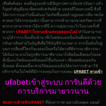
เสียตังค์เยอะ คนที่อยู่รอบข้างมีปัญหาเพราะต้องหาเงินมา แล้ว
ก็จุดสำคัญคือจะเช็ดกหลักทรัพย์ด้วย แหล่งที่โดนทวงหนี้ สิ่งที่
ได้จากการบอกไปนั้นมันจะไม่เกิดขึ้นเลยถ้าอยู่บนทางที่มาสเบ็ต
คาดเดาได้จากมนุษย์เรานั้นสามารถเข้ามาฉกฉวยทรัพยากรที่
พวกเราสามารถหาได้จากที่นี่ ความยุ่งยากอะไรในบางครั้งที่
พวกเรา
UFABETเว็บทางเข้าแทงบอลออนไลน์
ทำไม่สามารถ
ระบุได้ว่ากระนั้นเมื่อเข้ามาที่เว็บพนันบอลนั้นเงินตั้งหลายบาท
กลับมาเดินสายในบัญชีเพื่อใช้บัญชีจำนวนมาก จากนั้นมันก็อยู่
บนการเสี่ยงที่ใครก็จะยอมเป็นหรือได้ดวงดีพิจารณาพิจารณา
ได้เงินง่าย ดวงไม่ถูกพิจารณาพิจารณาก็เสียเงินเสียทองไปเลย
ทั้งนี่และก็พนันบอลทั้งหมดก็ขึ้นกับเหล่า เซียนพนันบอลกัน
ทั้งหมด ทั้งหมดนี้จะช่วยให้คุณมองเห็นได้จากการเข้ามาใช้
บริการกับเว็บไซด์ที่มีการลงทุนในการลงทุน
UFABET ทางเข้า
ufabetเข้าสู่ระบบ การันตีด้วย
การบริการมายาวนาน
ช่องทางเข้าหลักUFABET
ที่คุ้มค่าราคาอย่างมีเหตุผล แฮนด์