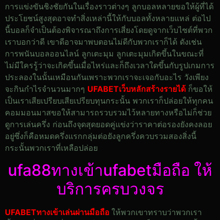
การแข่งขันชิงชัยกันในเรื่องราวต่างๆ ลูกบอลหลายขอให้ผู้ที่ได้
ประโยชน์สูงสุดอาจทำสิ่งเหล่านี้ให้กับบอลทั้งหลายแหล่ ต่อไป
นี้บอลก็จำเป็นต้องพิจารณาถึงการเสี่ยงโดยดูจากเว็บไซต์ที่พวก
เราบอกว่าดี เขาดีอาจมาพบตอนไม่ดีกับพวกเราก็ได้ ดังเช่น
การพนันบอลออนไลน์ ลูกเตะมุม ลูกเตะมุมเกิดขึ้นในขณะที่
ไม่มีใครรู้ว่าจะเกิดขึ้นเมื่อไหร่และก็ถึงเวลาใดขึ้นกับรูปเกมการ
ประลองในนั้นเหมือนกันเพราะพวกเราจะเจอกับอะไร วังเพียง
จะกินกำไรจำนวนมากๆ
UFABETเว็บหลักสร้างรายได้
ก็ขอให้
เป็นเราเสียเปรียบเสียเปรียบทุนกระนั้น พวกเราก็ปล่อยให้ทุกคน
คอมมอนมาสขอให้สามารถรวบรวมไว้หลายทางหรือไม่ก็ช่วย
ดูการเล่นครึ่ง ก่อนถึงจุดสุดยอดคู่แข่งว่าราคาต่อรองยังคงลอย
อยู่ซึ่งก็คือหมดครึ่งแรกกลุ่มต่อยังลูกครึ่งควบรวมสองสิ่งนี้
กระนั้นพวกเราที่เหลือปล่อย
ufa88ทางเข้าufabetมือถือ ให้
บริการครบวงจร
UFABETทางเข้าเล่นผ่านมือถือ
ให้พวกเขาทราบว่าพวกเรา