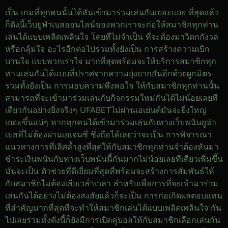
เป็น เกมที่ทุกคนนั้นได้หันเข้ามาร่วมเล่นกันเยอะแยะ ที่สุดแล้ว
ก็ดังนี้เว็บยูฟ่าเบสออนไลน์ของพวกเราจะก่อให้สมาชิกทุกท่าน
เล่นได้แบบเพลิดเพลินใจ โดยที่ไม่จำเป็น ที่จะต้องมาวิตกกังวล
หรือกลุ้มใจ อะไรอีกต่อไปรวมทั้งยังเป็น การสร้างความเบิก
บานใจ แบบพวกเราใจ มากที่สุดพร้อมจะให้บริการสมาชิกทุก
ท่านเล่นกันได้แบบที่ปราศจากความยุ่งยากกันอีกด้วยผูกมิตร
รวมทั้งยังเป็น การมอบความพึงพอใจ ให้กับสมาชิกทุกท่านนั้น
สามารถที่จะเข้ามาร่วมเล่นกับกิจกรรมใหม่กันได้ไม่น้อยเลยที
เดียวกันอย่างยิ่งจริงๆ UFABETไม่ผ่านเอเย่นต์มันจะยิ่งใหญ่
เยอะขึ้นแน่ๆ หากทุกคนได้เข้ามาร่วมเล่นกับทางเว็บพนันยูฟ่า
เบสที่ไม่ต้องผ่านเอเจนซี่ ซึ่งถือได้เลยว่าจะเป็น การพิจารณา
แนวทางการที่เลิศล้ำสูงที่สุดให้กับสมาชิกทุกท่านจำต้องหันมา
ชำระเงินพนันกับทางเว็บพนันนี้กันมากไม่น้อยเลยทีเดียวเพิ่มขึ้น
มันจะเป็น ตัวช่วยที่ดีเยี่ยมที่สุดที่พร้อมจะสร้างการสัมพันธ์ให้
กับสมาชิกไม่ต้องเสียเวล่ำเวลา สำหรับเพื่อการที่จะเข้ามาร่วม
เล่นกันได้อย่างไม่ต้องสงสัยแล้วก็จะเป็น การก่อเกิดผลตอบแทน
ที่สำคัญมากที่สุดที่จะทำให้สมาชิกเล่นได้แบบเพลิดเพลินใจ กัน
ไปเลยรวมทั้งดังนี้ก็ยังมีการเปิดคู่บอลให้กับสมาชิกเลือกเล่นกัน