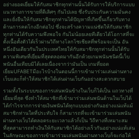
อย่างยอดเยี่ยมให้กับสมาชิกทุกท่านนั้นได้รับการให้บริการแบบ
แนวทางการขายที่ดีเลิศๆ กันไปเลย ซึ่งรับประกันความมั่นคง
และยั่งยืนให้กับสมาชิกทุกท่านได้ปัญหาที่เกิดขึ้นเกี่ยวกับทาง
ด้านการคดโกงอีกต่อไป ซึ่งจะสร้างความแน่ชัดให้กับสมาชิก
ทุกท่านได้รับความพึงพอใจ กันไม่น้อยเลยทีเดียวได้โอกาสที่จะ
ตั้งเนื้อตั้งตัวได้เร็วผ่านวิถีทางโลกโซเชียลที่พร้อมจะเป็น อัน
หนึ่งอันเดียวกันในประเทศไทยให้กับสมาชิกทุกท่านนั้นได้รับ
ความพิเศษที่เยี่ยมที่สุดตลอดมากันอีกด้วยเกมพนันชนิดนี้เว็บ
พนันอื่นเทียบมิได้เลยเนื่องจากว่ามันเป็น เกมที่ยอด
เยี่ยมUFABETมีอะไรบ้างในตอนนี้การเข้ามาร่วมเล่นผ่านทาง
เว็บและก็ทำให้สมาชิกได้เล่นผ่านเว็บกันอย่างสะดวกสบาย
รวมทั้งในระบบของการเล่นพนันข้างในเว็บก็ได้เป็น แถวทางที่
เยี่ยมที่สุด ซึ่งทำให้สมาชิกที่เข้ามาร่วมเล่นพนันด้านในเว็บได้
ได้กำไรจากการจ่ายเงินพนันได้ทุกแบบอย่างกันอย่างแน่แท้แม้
สมาชิกท่านใดที่ประทับใจ ก็สามารถที่จะเข้ามาร่วมเล่นพนัน
ผ่านทางเว็บได้ตลอดระยะเวลาแล้วก็เป็น วิถีทางที่เหมาะสม
ที่สุดสามารถทำเงินให้กับสมาชิกได้อย่างเร็วกันอย่างแน่แท้เล่น
ในลักษณะของการเข้ามาร่วมเล่นพนันผ่านทางเว็บก็จะก่อให้