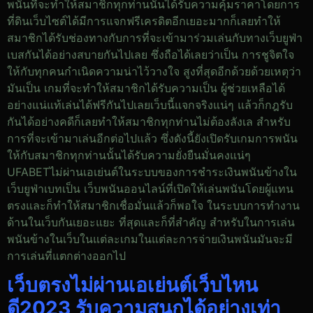
พนันที่จะทำให้สมาชิกทุกท่านนั้นได้รับความคุ้มราคาโดยการ
ที่ดินเว็บไซต์ได้มีการแจกฟรีเครดิตอีกเยอะมากก็เลยทำให้
สมาชิกได้รับช่องทางกับการที่จะเข้ามาร่วมเล่นกับทางเว็บยูฟ่า
เบสกันได้อย่างสบายกันไปเลย ซึ่งถือได้เลยว่าเป็น การชูจิตใจ
ให้กับทุกคนกำเนิดความน่าไว้วางใจ สูงที่สุดอีกด้วยด้วยเหตุว่า
มันเป็น เกมที่จะทำให้สมาชิกได้รับความเป็น ผู้ช่วยเหลือได้
อย่างแน่แท้เล่นได้ฟรีกันไปเลยเว็บนี้แจกจริงแน่ๆ แล้วก็กฎรับ
กันได้อย่างคดีก็เลยทำให้สมาชิกทุกท่านไม่ต้องลังเล สำหรับ
การที่จะเข้ามาเล่นอีกต่อไปแล้ว ซึ่งดังนี้ยังเปิดรับเกมการพนัน
ให้กับสมาชิกทุกท่านนั้นได้รับความยั่งยืนมั่นคงแน่ๆ
UFABETไม่ผ่านเอเย่นต์ในระบบของการชำระเงินพนันข้างใน
เว็บยูฟ่าเบทเป็น เว็บพนันออนไลน์ที่เปิดให้เล่นพนันโดยผู้แทน
ตรงและก็ทำให้สมาชิกเชื่อมั่นแล้วก็พอใจ ในระบบการทำงาน
ด้านในเว็บกันเยอะแยะ ที่สุดและก็ที่สำคัญ สำหรับในการเล่น
พนันข้างในเว็บในแต่ละเกมในแต่ละการจ่ายเงินพนันมันจะมี
การเล่นที่แตกต่างออกไป
เว็บตรงไม่ผ่านเอเย่นต์เว็บไหน
ดี2023 รับความสนุกได้อย่างเท่า