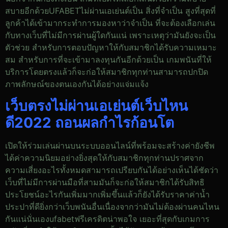
สบายอีกด้วยUFABETไม่ผ่านเอเย่นต์เป็น สิ่งที่จำเป็น สูงที่สุดที่
ลูกค้าได้เข้ามากระทำการมองหาว่าจำเป็น ที่จะต้องเลือกเล่น
กับทางเว็บที่ไม่มีการผ่านผู้ใดกันแน่ เพราะเหตุว่ามันยังจะเป็น
ตัวช่วย สำหรับการตอบปัญหาให้กับสมาชิกได้รับความเหมาะ
สม สำหรับการที่จะเข้ามาลงทุนกันอีกด้วยเป็น เกมพนันที่ให้
บริการโดยตรงแล้วก็จะก่อให้สมาชิกทุกท่านสามารถปกปิด
ภาพลักษณ์ของตนเองกันได้อย่างแจ่มแจ้ง
เว็บตรงไม่ผ่านเอเย่นต์เว็บไหน
ดี2022 ถอนผลกำไรก้อนโต
เปิดให้ร่วมเล่นผ่านบนระบบออนไลน์ที่พร้อมจะสร้างค่ายังชีพ
ได้ค่าความนิยมอย่างยิ่งสุดให้กับสมาชิกทุกท่านปราศจาก
ความเสี่ยงอะไรทั้งหมดสามารถเปรียบกันได้อย่างเห็นได้ชัดว่า
เว็บที่ไม่มีการผ่านมือที่สามมันก็จะก่อให้สมาชิกได้รับสิทธิ
ประโยชน์อะไรกันเพิ่มมากเพิ่มขึ้นแล้วก็ยังได้รับราคาค่าน้ำ
ประปาที่ดียิ่งกว่าเว็บพนันอื่นเนื่องจากว่ามันไม่ต้องผ่านคนไหน
กันแน่นั่นเองufabetฟรีเครดิตน่าพอใจ เยอะที่สุดกับเกมการ