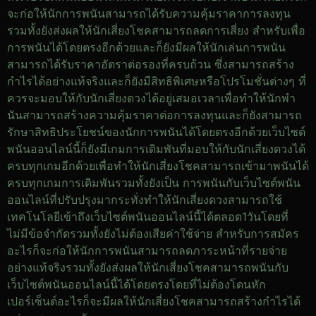
จะก่อให้นักการพนันสามารถได้รับความคุ้มราคาการลงทุน
รวมทั้งยังส่งผลให้นักเสี่ยงโชคสามารถลดการเสี่ยง สำหรับเพื่อ
การพนันได้โดยตรงอีกด้วยและก็ยังมีผลให้นักเล่นการพนัน
สามารถได้รับราคาอัตราต่อรองที่ครบถ้วน ซึ่งสามารถสร้าง
กำไรได้อย่างแท้จริงและก็ยังมีสิทธิพิเศษหรือโปรโมชั่นต่างๆ ที่
ควรจะมอบให้กับนักเสี่ยงดวงได้อยู่เสมอเวลาเพื่อทำให้นักพำ
นันสามารถสร้างความคุ้มราคาต่อการลงทุนและก็ยังสามารถ
รักษาสิทธิประโยชน์ของนักการพนันได้โดยตรงอีกด้วยเว็บไซต์
พนันออนไลน์นี้ก็ยังมีเกมการเดิมพันที่มอบให้กับนักเสี่ยงดวงได้
ครบทุกเกมอีกด้วยเพื่อทำให้นักเสี่ยงโชคสามารถเข้ามาพนันได้
ครบทุกเกมการเดิมพันรวมทั้งยังเป็น การพนันกับเว็บไซต์พนัน
ออนไลน์ที่ปรับปรุงมากระทั่งทำให้นักเสี่ยงดวงสามารถใช้
เทคโนโลยีเข้าถึงเว็บไซต์พนันออนไลน์นี้ได้ตลอด1วันโดยที่
ไม่มีข้อจำกัดรวมทั้งยังไม่ต้องเสียค่าใช้จ่าย สำหรับการสมัคร
อะไรก็จะก่อให้นักการพนันสามารถลดภาระหน้าที่รายจ่าย
อย่างแท้จริงรวมทั้งยังส่งผลให้นักเสี่ยงโชคสามารถพนันกับ
เว็บไซต์พนันออนไลน์นี้ได้โดยตรงโดยที่ไม่ต้องโดนหัก
เปอร์เซ็นต์อะไรก็จะมีผลให้นักเสี่ยงโชคสามารถสร้างกำไรได้