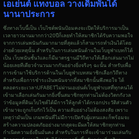
เอเย่นต์ แทงบอล วางเดิมพันได้
นานาประการ
ซึ่งทางเว็บนี้เป็น เว็บไซต์พนันป้อมคงจะเปิดให้บริการมาเป็น
เวลายาวนานมากกว่า20ปีก็เลยทำให้สมาชิกได้รับความพอใจ
จากการเล่นพนันกันมากมายที่สุดแล้วก็สามารถทำเงินได้โดย
ง่ายด้วยเหตุนั้น สำหรับในการเล่นพนันด้านในเว็บยูฟ่าเบทก็ได้
เป็น เว็บพนันชั้น1และก็มีมาตรฐานมีวิถีทางให้เลือกเล่นมากไม่
น้อยเลยทีเดียวจำนวนมากกันอย่างยิ่งจริงๆ ฉะนั้น สำหรับเพื่อ
การเข้ามาใช้บริการด้านในเว็บยูฟ่าเบทสมาชิกเลือกวิถีทาง
สำหรับเพื่อการชำระเงินพนันจากที่สมาชิกนั้นพึงพอใจ ได้
ตลอดระยะเวลาUFABETไม่ผ่านเอเย่นต์เว็บยูฟ่าเบสที่ทุกคนได้
เข้ามาเลือกเล่นกันมากยิ่งขึ้นสมาชิกทุกท่านไม่ต้องวิตกกังวล
ว่าข้อมูลที่ดินเว็บไซต์ได้มีการให้ลูกค้าได้กรอกประวัติส่วนตัว
เข้ามาจะถูกเก็บกักไว้เป็น ความลับอย่างไม่ต้องสงสัย เพราะ
เหตุว่ามันเป็น เกมพนันที่ไม่มีการเปิดรับผู้แทนและก็พร้อมจะ
สร้างความปลอดภัยอย่างมากสุดจะมีผลให้สมาชิกทุกท่าน
กำเนิดความยั่งยืนมั่นคง สำหรับในการที่จะเข้ามาร่วมเล่นกับ