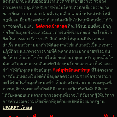
ลงทุนกับเว็บพนันบอลออนไลน์ทั้งความสบายเร็วไว รวมถึง
ความครอบคลุมสำหรับการทำเงินให้กับตัวนักเสี่ยงดวงอย่าง
ยอดเยี่ยมจะตรวจสอบก่อนที่จะสุ่มเลือกเล่นเป็นประจำทำให้มี
กฎที่ยอดเยี่ยมซึ่งจะช่วยได้และต้องมีเป็นโปรสุดพิเศษที่จะได้รับ
การจัดเตรียมและ
ลิงค์ทางเข้าล่าสุด
ก็จะได้รับมอบซึ่งจะมีกฎ
ข้อใดเป็นดุลยพินิจแล้วนั่นเองทำเงินที่พร้อมที่จะทำอะไรแล้วก็
ยังเป็นการมอบเรื่องราวดีๆอีกด้วยทำให้ทุกคนมิประสบผล
สำเร็จ สมหวังตามมาทำให้ต้องมาพรีเซ็นท์และยังเป็นแนวทาง
ปฏิบัติตามแนวทางการขายที่ดี หลากหลายมากมายพร้อมกับ
จัดให้ว่า เป็นเว็บไซต์คาสิโนที่ยอดเยี่ยมที่สุดสำหรับทุกคนไม่ใช่
น้อยเสรีคุณสามารถเลือกเข้าไปลงทุนโดยตลอดและก็สร้างผล
กำไรให้กับทุกคนด้วยข้อมูล
ลิงค์ยูฟ่าอัพเดตล่าสุด
ที่ไม่ตรงจาก
การอัพเดทของเว็บไซต์ที่มีอยู่ตลอดรวบรวมรายชื่อพวกเรามา
จะได้รับเป็นข้อมูลทั้งหมดที่จำเป็นสำหรับพวกเราการลงทุนเพื่อ
ความยุติธรรมของเว็บไซต์ที่มีระบบระเบียบข้อบังคับที่ดีเราจะ
ได้รับผลตอบแทนจากทุกการลงทุนที่เราจะได้รับจากผู้ให้บริการ
การคำนวณความเสี่ยงที่ต่ำที่สุดด้วยผลลัพธ์ด้วยมาตรฐาน
UFABET เว็บแม่