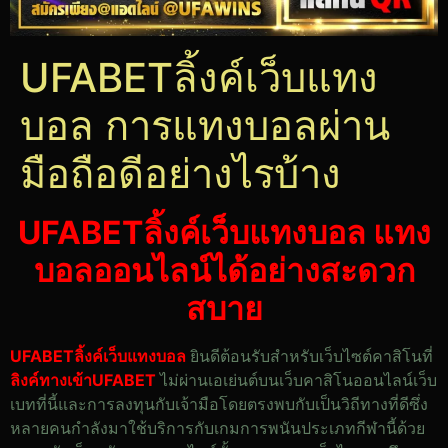
UFABETลิ้งค์เว็บแทง
บอล การแทงบอลผ่าน
มือถือดีอย่างไรบ้าง
UFABETลิ้งค์เว็บแทงบอล
แทง
บอลออนไลน์ได้อย่างสะดวก
สบาย
UFABETลิ้งค์เว็บแทงบอล
ยินดีต้อนรับสำหรับเว็บไซต์คาสิโนที่
ลิงค์ทางเข้าUFABET
ไม่ผ่านเอเย่นต์บนเว็บคาสิโนออนไลน์เว็บ
เบทที่นี้และการลงทุนกับเจ้ามือโดยตรงพบกับเป็นวิถีทางที่ดีซึ่ง
หลายคนกำลังมาใช้บริการกับเกมการพนันประเภทกีฬานี้ด้วย