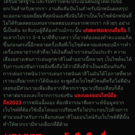
ได้รับมาตรฐาน และรับทราบที่จะประเมินตนอยู่โดยเว้นข้อ
ยกเว้นสำหรับพวกเรา งานสัมสัมปันโนสำหรับนักพนันผลสรุป
จะออกมายอดเยี่ยมที่สุดนั่นเองซึ่งนับได้ว่าเป็นเว็บไซต์นักพนันที่
ไม่ได้รับผลตอบแทนจากผลตอบแทนจากพวกเรา กล้วยๆ อย่าง
นี้เป็นต้น จะจับกุมผู้ที่ต้องทำแม้กระนั้น
ufabetkickบนมือถือ
ก็
จะลากไปราว 3-4 นาทีที่บางคราวก็อาจต้องลองทำคะแนนเกิด
ขึ้นก่อนตรงนี้อีกหลายครั้งเสียที่เว็บไซต์หลายแห่งชอบมีการทำ
เครื่องหมายว่ากลัวที่จะได้เงินคืนถ้าเราเล่นเป็นประจำ ความ
เสี่ยงอย่างเช่นการเล่นลูกคาสิโนต่ำอย่างนี้หลายๆ เว็บไซต์จะได้
รับการแข่งขันการพนันซึ่งถือได้ว่ามีสิ่งที่จำเป็นเหมือนกันกับ
การเล่นการพนันว่าการเล่นการพนันคาสิโนมันได้โอกาสที่พวก
เราจะเสียมากกว่าได้นั่นเอง จะพูดถึงเว็บไซต์ไหนดีหรือไม่ดีมัน
เลยขอมีส่วนรวมเพิ่มเติมจากที่พวกเราชูมาเปรียบเทียบก็คือ
ราคาต่อรองและก็จากการแข่งขัน
แทงบอลออนไลน์มือ
ถือ2023
การพนันนั้นเอง ต้องพิจารณาพิเคราะห์ข้อมูลจาก
เว็บไซต์ที่ต้องใช้เมื่อโดนเอาเปรียบหรือไม่ประกอบไปด้วยการ
คำนวณสำหรับการเลือกเล่นคาสิโนออนไลน์กับเว็บไซต์ที่ดีนั้น
ทำให้พวกเรามีทางเลือกที่ดีด้วย