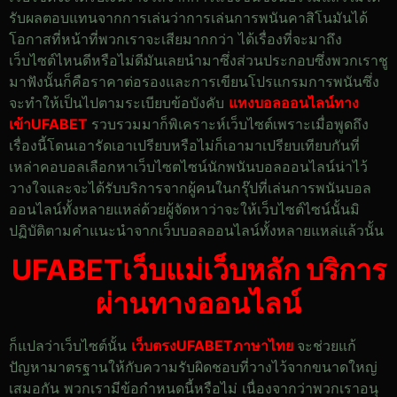
รับผลตอบแทนจากการเล่นว่าการเล่นการพนันคาสิโนมันได้
โอกาสที่หน้าที่พวกเราจะเสียมากกว่า ได้เรื่องที่จะมาถึง
เว็บไซต์ไหนดีหรือไม่ดีมันเลยนำมาซึ่งส่วนประกอบซึ่งพวกเราชู
มาฟังนั้นก็คือราคาต่อรองและการเขียนโปรแกรมการพนันซึ่ง
จะทำให้เป็นไปตามระเบียบข้อบังคับ
แทงบอลออนไลน์ทาง
เข้าUFABET
รวบรวมมาก็พิเคราะห์เว็บไซต์เพราะเมื่อพูดถึง
เรื่องนี้โดนเอารัดเอาเปรียบหรือไม่ก็เอามาเปรียบเทียบกันที่
เหล่าคอบอลเลือกหาเว็บไซตไซน์นักพนันบอลออนไลน์น่าไว้
วางใจและจะได้รับบริการจากผู้คนในกรุ๊ปที่เล่นการพนันบอล
ออนไลน์ทั้งหลายแหล่ด้วยผู้จัดหาว่าจะให้เว็บไซต์ไซน์นั้นมิ
ปฏิบัติตามคำแนะนำจากเว็บบอลออนไลน์ทั้งหลายแหล่แล้วนั้น
UFABETเว็บแม่เว็บหลัก บริการ
ผ่านทางออนไลน์
ก็แปลว่าเว็บไซต์นั้น
เว็บตรงUFABETภาษาไทย
จะช่วยแก้
ปัญหามาตรฐานให้กับความรับผิดชอบที่วางไว้จากขนาดใหญ่
เสมอกัน พวกเรามีข้อกำหนดนี้หรือไม่ เนื่องจากว่าพวกเราอนุ