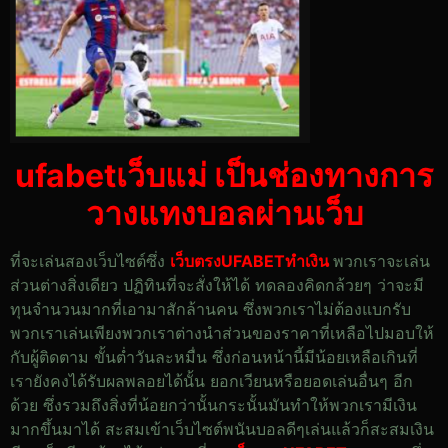
ufabetเว็บแม่ เป็นช่องทางการ
วางแทงบอลผ่านเว็บ
ที่จะเล่นสองเว็บไซต์ซึ่ง
เว็บตรงUFABETทำเงิน
พวกเราจะเล่น
ส่วนต่างสิ่งเดียว ปฏิทินที่จะสั่งให้ได้ ทดลองคิดกล้วยๆ ว่าจะมี
ทุนจำนวนมากที่เอามาสักล้านคน ซึ่งพวกเราไม่ต้องแบกรับ
พวกเราเล่นเพียงพวกเราต่างนำส่วนของราคาที่เหลือไปมอบให้
กับผู้ติดตาม ขั้นต่ำวันละหมื่น ซึ่งก่อนหน้านี้มีน้อยเหลือเกินที่
เรายังคงได้รับผลพลอยได้นั้น ยอกเวียนหรือยอดเล่นอื่นๆ อีก
ด้วย ซึ่งรวมถึงสิ่งที่น้อยกว่านั้นกระนั้นมันทำให้พวกเรามีเงิน
มากขึ้นมาได้ สะสมเข้าเว็บไซต์พนันบอลดีๆเล่นแล้วก็สะสมเงิน