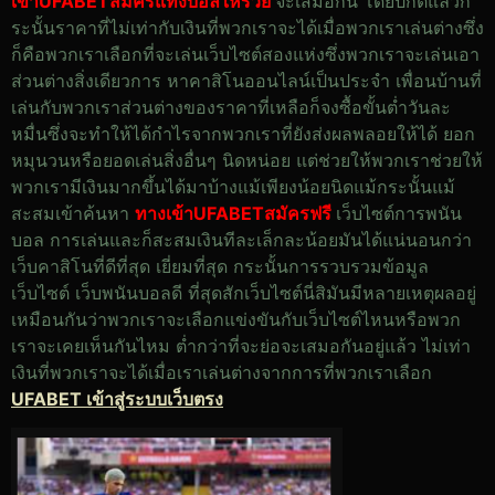
เข้าUFABETสมัครแทงบอลให้รวย
จะเสมอกัน โดยปกติแล้วก
ระนั้นราคาที่ไม่เท่ากับเงินที่พวกเราจะได้เมื่อพวกเราเล่นต่างซึ่ง
ก็คือพวกเราเลือกที่จะเล่นเว็บไซต์สองแห่งซึ่งพวกเราจะเล่นเอา
ส่วนต่างสิ่งเดียวการ หาคาสิโนออนไลน์เป็นประจำ เพื่อนบ้านที่
เล่นกับพวกเราส่วนต่างของราคาที่เหลือก็จงซื้อขั้นต่ำวันละ
หมื่นซึ่งจะทำให้ได้กำไรจากพวกเราที่ยังส่งผลพลอยให้ได้ ยอก
หมุนวนหรือยอดเล่นสิ่งอื่นๆ นิดหน่อย แต่ช่วยให้พวกเราช่วยให้
พวกเรามีเงินมากขึ้นได้มาบ้างแม้เพียงน้อยนิดแม้กระนั้นแม้
สะสมเข้าค้นหา
ทางเข้าUFABETสมัครฟรี
เว็บไซต์การพนัน
บอล การเล่นและก็สะสมเงินทีละเล็กละน้อยมันได้แน่นอนกว่า
เว็บคาสิโนที่ดีที่สุด เยี่ยมที่สุด กระนั้นการรวบรวมข้อมูล
เว็บไซต์ เว็บพนันบอลดี ที่สุดสักเว็บไซต์นี่สิมันมีหลายเหตุผลอยู่
เหมือนกันว่าพวกเราจะเลือกแข่งขันกับเว็บไซต์ไหนหรือพวก
เราจะเคยเห็นกันไหม ต่ำกว่าที่จะย่อจะเสมอกันอยู่แล้ว ไม่เท่า
เงินที่พวกเราจะได้เมื่อเราเล่นต่างจากการที่พวกเราเลือก
UFABET เข้าสู่ระบบเว็บตรง