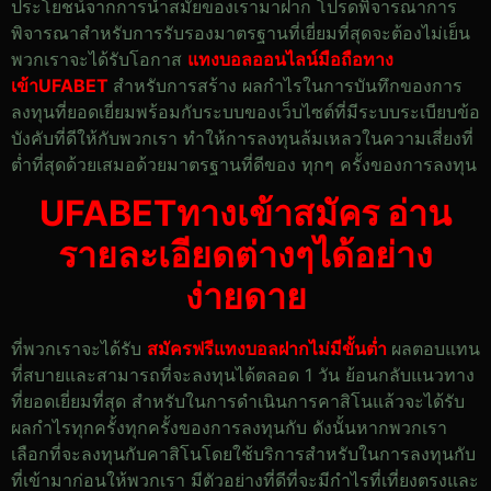
ประโยชน์จากการนำสมัยของเรามาฝาก โปรดพิจารณาการ
พิจารณาสำหรับการรับรองมาตรฐานที่เยี่ยมที่สุดจะต้องไม่เย็น
พวกเราจะได้รับโอกาส
แทงบอลออนไลน์มือถือทาง
เข้าUFABET
สำหรับการสร้าง ผลกำไรในการบันทึกของการ
ลงทุนที่ยอดเยี่ยมพร้อมกับระบบของเว็บไซต์ที่มีระบบระเบียบข้อ
บังคับที่ดีให้กับพวกเรา ทำให้การลงทุนล้มเหลวในความเสี่ยงที่
ต่ำที่สุดด้วยเสมอด้วยมาตรฐานที่ดีของ ทุกๆ ครั้งของการลงทุน
UFABETทางเข้าสมัคร อ่าน
รายละเอียดต่างๆได้อย่าง
ง่ายดาย
ที่พวกเราจะได้รับ
สมัครฟรีแทงบอลฝากไม่มีขั้นต่ำ
ผลตอบแทน
ที่สบายและสามารถที่จะลงทุนได้ตลอด 1 วัน ย้อนกลับแนวทาง
ที่ยอดเยี่ยมที่สุด สำหรับในการดำเนินการคาสิโนแล้วจะได้รับ
ผลกำไรทุกครั้งทุกครั้งของการลงทุนกับ ดังนั้นหากพวกเรา
เลือกที่จะลงทุนกับคาสิโนโดยใช้บริการสำหรับในการลงทุนกับ
ที่เข้ามาก่อนให้พวกเรา มีตัวอย่างที่ดีที่จะมีกำไรที่เที่ยงตรงและ