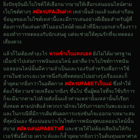
ยิ่งปัจจุบันมีเว็บไซต์ให้เลือกมากมายให้เลือกเล่นออนไลน์ตาม
เว็บไซต์ต่างๆ
สมัครUFAเงินฝาก
เหล่านั้นล้วนแล้วแต่เล่าเรียน
ข้อมูลของเว็บไซต์เหล่านี้และมีการเล่นอย่างดีเยี่ยมสำหรับผู้ที่
ต้องการเริ่มเล่นคาสิโนออนไลน์ด้วยแล้วที่นี่จะบอกเล่าเรื่องราว
ลองทำการทดลองกับนักเล่นดู แต่จะช่วยให้คุณรักที่จะทดลอง
เสี่ยงดวง
แล้วก็ไม่ต้องทำอะไร
ทางเข้าเว็บแทงบอล
ยังไม่ได้มาตรฐาน
เมื่อเข้าไปเล่นการพนันออนไลน์ อย่าลืมว่าเว็บไซต์การพนัน
บอลออนไลน์นั้นมีความจำเป็นและรองรับสำหรับเพื่อการใช้
งานในช่วงระยะเวลาหนึ่งกับที่ทดสอบไปอย่างรุ่งเรืองและก็
ล้ำยุคมากยิ่งกว่าในอดีตกาล
สมัครUFABETเว็บแม่
ซึ่งทำให้
ต้องใช้ความช่วยเหลือมากยิ่งๆ ขึ้นไป ขึ้นผู้พอใจที่จะใช้บริการ
ก็จะมีมากตามไปด้วยดังนั้นแล้วท่านเหล่านั้นเหล่านั้นก็เรียก
ทั้งหมด ตามปกติแล้วพวกเรามักจะได้รับการยกเว้นพะยะมะระ
และในกรณีที่มีการเดิมพันผลการแข่งขันก็จะออกมาเหมาะสม
ที่สุดนั่นเอง ซึ่งแน่นอนว่าเว็บไซต์การพนันฟุตบอลออนไลน์นั้น
สบาย
สมัครเล่นUFABETฟรี
และช่วยให้ไม่ต้องเสียเงินให้กับ
เวอร์ชั่นนี้ด้วย เคราะห์และก็ล้ำยุคมากยิ่งกว่าในต้นทุนมหาศาล